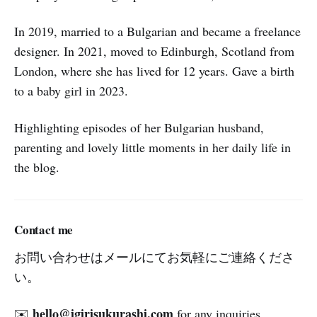
In 2019, married to a Bulgarian and became a freelance
designer. In 2021, moved to Edinburgh, Scotland from
London, where she has lived for 12 years. Gave a birth
to a baby girl in 2023.
Highlighting episodes of her Bulgarian husband,
parenting and lovely little moments in her daily life in
the blog.
Contact me
お問い合わせはメールにてお気軽にご連絡くださ
い。
hello@igirisukurashi.com
✉️
for any inquiries.