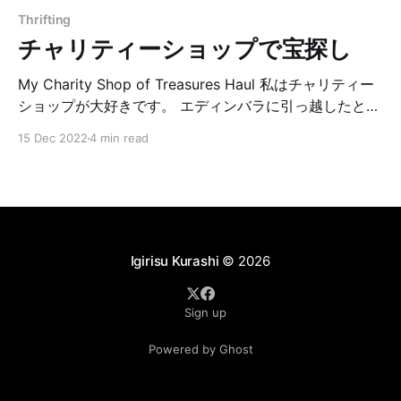
Thrifting
チャリティーショップで宝探し
My Charity Shop of Treasures Haul 私はチャリティー
ショップが大好きです。 エディンバラに引っ越したとき
に地図でまず最初に確認したのは「近所に何件のチャリ
15 Dec 2022
4 min read
ティーショップがあるか」という事。私達が住んでいる
約1.5kmの通りだけでも7件もあります。 イギリスのチ
ャリティーショップは日本で言うリサイクルショップみ
たいなものと思われがちですが、大きな違いは名前にあ
る通り「チャリティー」団体によって運営されていま
す。売り物は全て寄付された物。売り上げも必要な経費
Igirisu Kurashi
© 2026
を除いたほぼ全額が慈善団体に寄付されます。お店で働
いている人もボランティアです。 消費者もチャリティー
Sign up
ショップでお買い物をするだけで慈善活動に間接的に参
加している仕組みになっています。 とても素晴らしい仕
Powered by Ghost
組みですが、私がもっと惹かれるのはチャリティーショ
ップに埋もれている宝物です。チャリティーショップで