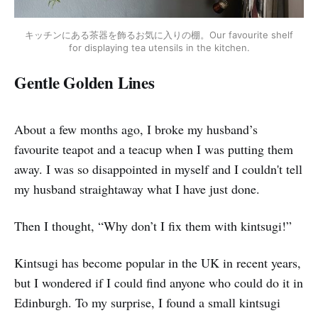
キッチンにある茶器を飾るお気に入りの棚。Our favourite shelf
for displaying tea utensils in the kitchen.
Gentle Golden Lines
About a few months ago, I broke my husband’s
favourite teapot and a teacup when I was putting them
away. I was so disappointed in myself and I couldn't tell
my husband straightaway what I have just done.
Then I thought, “Why don’t I fix them with kintsugi!”
Kintsugi has become popular in the UK in recent years,
but I wondered if I could find anyone who could do it in
Edinburgh. To my surprise, I found a small kintsugi