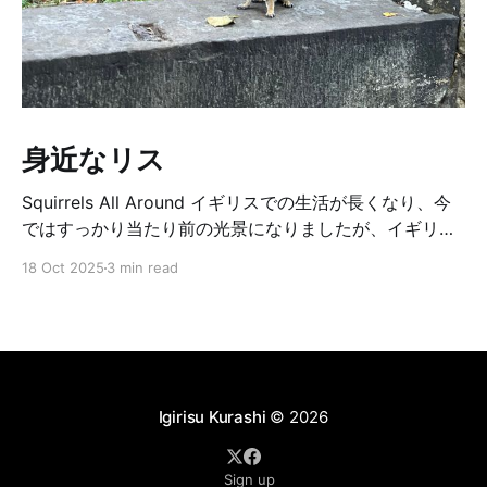
身近なリス
Squirrels All Around イギリスでの生活が長くなり、今
ではすっかり当たり前の光景になりましたが、イギリス
では本当によくリスに出会います。山や森のような大自
18 Oct 2025
3 min read
然の中ではなく、庭先や公園など、街中のあちこちに現
れるのです。 ロンドンに住んでいた頃は、街路樹に面し
た自宅のバルコニーにも、リスがせっせと登ってきてい
ました。せっかく植えた植物を掘り返されて困ることも
ありましたが、春になると植木鉢からリスが埋めて忘れ
たどんぐりの芽が出ているのを見つけて、思わずほっこ
Igirisu Kurashi
© 2026
りしたことがあります。 子どもの頃からリスは可愛い存
在で、私の好きな小動物のひとつです。最近では、娘も
Sign up