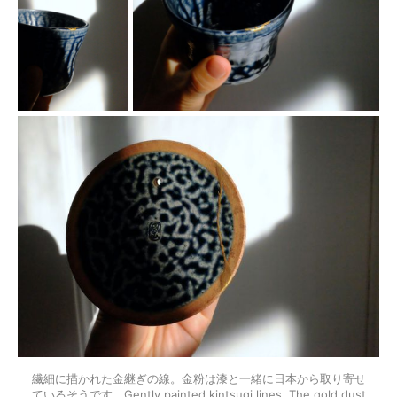
繊細に描かれた金継ぎの線。金粉は漆と一緒に日本から取り寄せ
ているそうです。Gently painted kintsugi lines. The gold dust