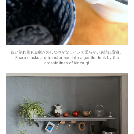
鋭い割れ目も金継ぎのしなやかなラインで柔らかい表情に変身。
Sharp cracks are transformed into a gentler look by the
organic lines of kintsugi.