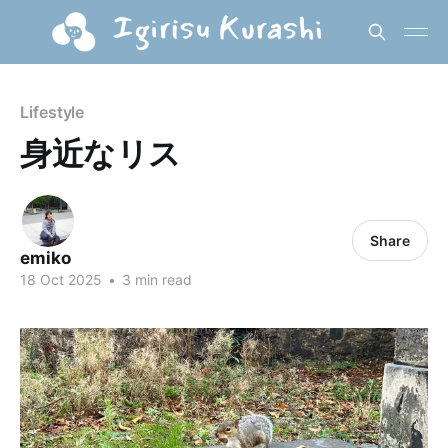
Lifestyle
身近なリス
Share
emiko
18 Oct 2025
•
3 min read