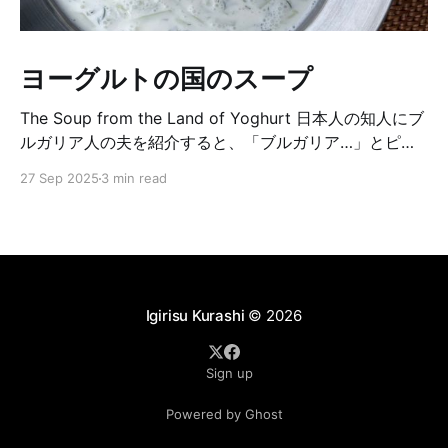
ヨーグルトの国のスープ
The Soup from the Land of Yoghurt 日本人の知人にブ
ルガリア人の夫を紹介すると、「ブルガリア…」とピン
とこない反応をされることがあります。そんな時に「ヨ
27 Sep 2025
3 min read
ーグルトの国」と付け加えると、「ああ、そうだよ
ね！」という表情が返ってきます。 ブルガリアの人々は
ヨーグルトへのこだわりがとても強く、私も初めてブル
ガリアのスーパーに行ったとき、ヨーグルトの種類と量
の多さに驚いて思わず写真を撮ったほどです。 夫もヨー
グルトには強いこだわりがあり、イギリスでも必ず「ブ
Igirisu Kurashi
© 2026
ルガリア菌」で作られたヨーグルトしか買いません。ち
なみに、日本で売られているブルガリアヨーグルトは、
Sign up
夫にとっても合格だそうです。 そんな夫が作る冷たいヨ
ーグルトスープ タラトル は最高に美味しい一品です。
Powered by Ghost
日本の代表的なスープが味噌汁だとしたら、ブルガリア