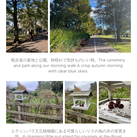
散歩道の墓地と公園。秋晴れで気持ちのいい朝。The cemetery 
and park along our morning walk.A crisp autumn morning 
with clear blue skies.
エディンバラ王立植物園にある可愛らしいリスの為の木の実置き
場。A charming little nut stand for squirrels at the Royal 