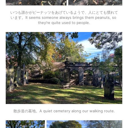
いつも誰かがピーナッツをあげているようで、人にとても慣れて
います。It seems someone always brings them peanuts, so 
they’re quite used to people.
散歩道の墓地。A quiet cemetery along our walking route.