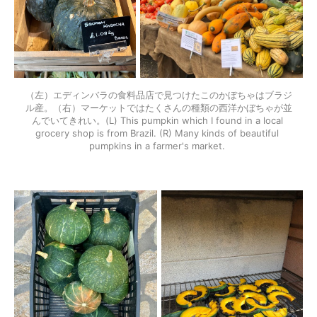
（左）エディンバラの食料品店で見つけたこのかぼちゃはブラジ
ル産。（右）マーケットではたくさんの種類の西洋かぼちゃが並
んでいてきれい。(L) This pumpkin which I found in a local 
grocery shop is from Brazil. (R) Many kinds of beautiful 
pumpkins in a farmer's market. 