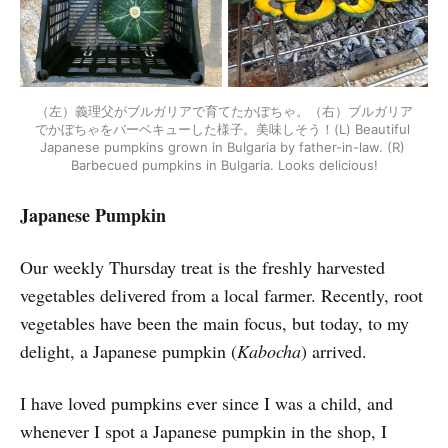
（左）義理父がブルガリアで育てたかぼちゃ。（右）ブルガリア
でかぼちゃをバーベキューした様子。美味しそう！(L) Beautiful 
Japanese pumpkins grown in Bulgaria by father-in-law. (R) 
Barbecued pumpkins in Bulgaria. Looks delicious!
Japanese Pumpkin
Our weekly Thursday treat is the freshly harvested
vegetables delivered from a local farmer. Recently, root
vegetables have been the main focus, but today, to my
delight, a Japanese pumpkin (
Kabocha
) arrived.
I have loved pumpkins ever since I was a child, and
whenever I spot a Japanese pumpkin in the shop, I