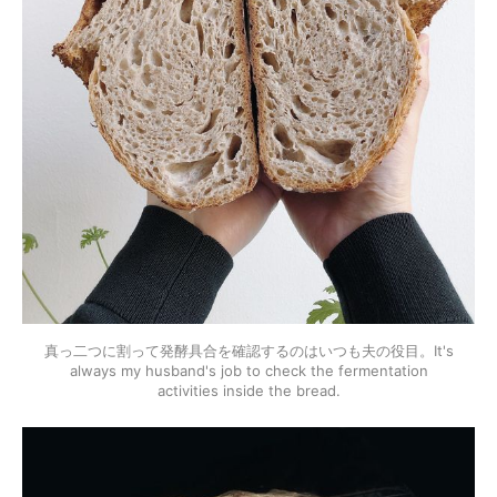
真っ二つに割って発酵具合を確認するのはいつも夫の役目。It's
always my husband's job to check the fermentation
activities inside the bread.