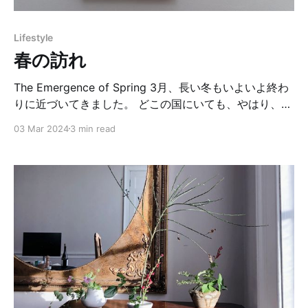
場するほど人々に親しまれています。 イギリスのスーパ
ーマーケットでは、春になるとイギリス産の水仙が必ず
Lifestyle
並びます。7～8本が1束になり、価格はだいたい1ポンド
春の訪れ
程度。これを見ると、イギリス人は「春がやっと来た
な」と感じるそうです。私も水仙が大
The Emergence of Spring 3月、長い冬もいよいよ終わ
りに近づいてきました。 どこの国にいても、やはり、春
は待ち遠しいもの。 夫の故郷、ブルガリアでは、3月に
03 Mar 2024
3 min read
春を迎える大事な行事があります。 ババ・マルタと呼ば
れ、直訳すると、「ババ」は「おばあちゃん」、「マル
タ」は「3月」という意味です。 ブルガリアのババ・マ
ルタは寒い冬の終わりと春の始まりを告げる神話上の人
物だそうで、ババ・マルタは不機嫌な老婆と信じられて
います。老婆が微笑んでいるときは、天気は晴れて暖か
いのに対し、怒ると寒さが長引くという逸話があり、早
く春が訪れるように、3月にババ・マルタを祝うそうで
す。 毎年3月1日はババ・マルタ の日で、健康と幸運を
祈って友人や家族とマルテニッツァという赤と白の糸で
編まれたブレスレットを交換します。 マルテニツァを身