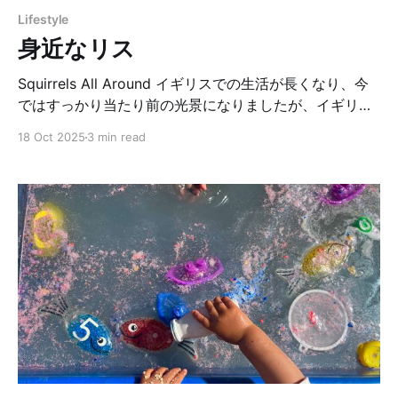
Lifestyle
身近なリス
Squirrels All Around イギリスでの生活が長くなり、今
ではすっかり当たり前の光景になりましたが、イギリス
では本当によくリスに出会います。山や森のような大自
18 Oct 2025
3 min read
然の中ではなく、庭先や公園など、街中のあちこちに現
れるのです。 ロンドンに住んでいた頃は、街路樹に面し
た自宅のバルコニーにも、リスがせっせと登ってきてい
ました。せっかく植えた植物を掘り返されて困ることも
ありましたが、春になると植木鉢からリスが埋めて忘れ
たどんぐりの芽が出ているのを見つけて、思わずほっこ
りしたことがあります。 子どもの頃からリスは可愛い存
在で、私の好きな小動物のひとつです。最近では、娘も
公園でリスを見かけると大興奮！「りしゅ！（リス）」
と一生懸命に小さな指を伸ばして教えてくれます。 最
近、私と娘のお気に入りの“リスに会える場所”は、教会
の横にひっそりと佇む墓地です。日本のきれいに整えら