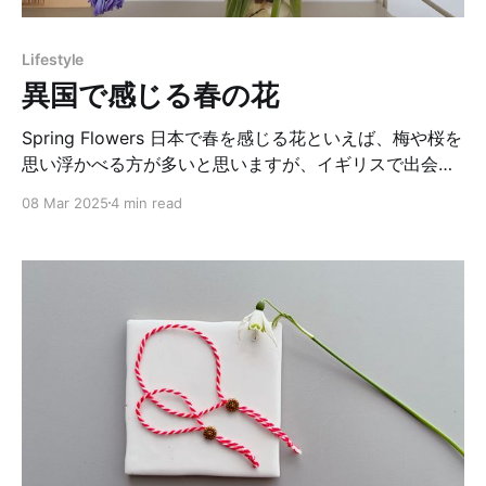
れた菜園スペースがあり、自家栽培を楽しめるようにな
っていました。それに加え、誰でも自由に収穫できるリ
Lifestyle
ンゴやスモモ、ラズベリー、グースベリー、ブラックカ
異国で感じる春の花
ラントなど、たくさんの果樹やベリーの木が植えられて
いて感動しました。 中でもレッドカラントの
Spring Flowers 日本で春を感じる花といえば、梅や桜を
思い浮かべる方が多いと思いますが、イギリスで出会っ
た友人と話していると、国が違えば春を象徴する花も異
08 Mar 2025
4 min read
なり、その花にまつわる文化や風習があることを知り、
とても興味深いです。 例えば、ポーランドでは、雪解け
とともにクロッカス（Crocus）が咲き始め、春の訪れを
知らせます。また、スミレ（Violet）も春を感じる花と
して親しまれています。 イタリアでは、3月8日の「国
際女性デー」にミモザ（Mimosa）の花を贈る習慣があ
り、春の花として有名です。 イギリスでは、冬の終わり
から春の始まりを告げる花として「スノードロップ
（Snowdrop）」が咲き始めます。そして、続いて黄色
い「水仙（Daffodil）」が一斉に咲き、春の象徴として
親しまれています。イギリスの詩や文学にもたびたび登