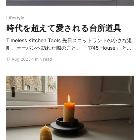
がら。 早速次の日にお店に電話をしてチェストを届けて
もらいました。 届いたチェストの引き出しの中に小さな
Lifestyle
赤ちゃんの洋服を丁寧にたたんでしまいながら、「この
時代を超えて愛される台所道具
子が大きくなってもずっと使ってもらえるように大切に
しよう」と、心の中で囁きました。
Timeless Kitchen Tools 先日スコットランドの小さな港
町、オーバンへ訪れた際のこと。 「1745 House」 と呼
ばれる歴史博物館へ行ってきました。 1745年に建てられ
17 Aug 2023
4 min read
たこの家の中には当時の暮らしが再現されていて、特に
「The Old Kitchen」と呼ばれる台所の展示には胸が踊
りました。そこにはシンプルながら機能的な台所道具や
日用品の数々が展示してあり、昔の人が日々の生活の中
で「使いやすく便利なもの」を生み出してきた事が想像
できます。 天井から吊るされた形が様々な柳の籠、棚に
一列に並べられたストーンウエアの保存容器、卵を運ん
だり保存するために作られた道具。 デザインはどれもシ
ンプルで、ずっと眺めていたい美しいフォルムばかり。
時代を超えて素晴らしい「Timeless – タイムレス」とい
う言葉がふさわしい道具は、時代に左右されることなく