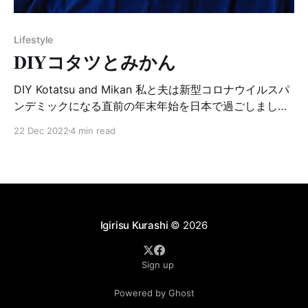
子株の形が折り鶴に似ていることが名前の由来だそうで
すが、英名は『スパイダープラント』(Spider plant)とい
Lifestyle
い、こちらも葉の生え方がクモの姿に似ているからだそ
DIYコタツとみかん
うです。 数年前にウェールズに住む友人宅に遊びに行っ
た時のこと、その友人が日本の大事な人に株分
DIY Kotatsu and Mikan 私と夫は新型コロナウイルスパ
ンデミックになる直前の年末年始を日本で過ごしまし
た。夫にとっては初めての日本の冬。 私の実家に帰省し
22 Dec 2022
4 min read
て夫が驚いたのは日本の家が寒い事！部屋を暖かくして
いても廊下やお風呂場がとにかく寒い！イギリスのセン
トラルヒーティングに慣れている夫は家の中でくつろぐ
為に持ってきた部屋着がほとんどTシャツ… 私も日本の
冬が久しぶりだったのでそんな事はすっかり忘れていま
した。夫は急遽、父に大きめのフサフサしたユニクロの
Igirisu Kurashi
© 2026
フリースを借りて過ごす事になりました。そして和室に
置いてあるコタツを初めて体験。ついているテレビが日
Sign up
本語で理解できなくたって関係なく、コタツに入ってず
ーっと幸せそうにテレビを見ていました。そして、コタ
Powered by Ghost
ツにみかんという最強の組み合わせもここで覚えまし