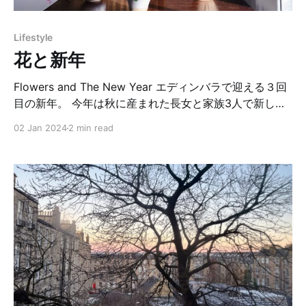
につける期間は決まっていて、春の訪れ、例えば、花の
つぼみをみつけたり、コウノトリを見かけたら、マルテ
Lifestyle
ニツァを木に結びつけ、健康と幸運を祈ります。 夫の実
花と新年
家からは毎年「お友達にあげて」とマルテニツァのブレ
スレットがたくさん届きます。 夫はババ
Flowers and The New Year エディンバラで迎える３回
目の新年。 今年は秋に産まれた長女と家族3人で新しい
年を迎える事が出来ました。気持ちも新たに、庭から摘
02 Jan 2024
2 min read
んだ草花でお花を生けてみました。 ロンドンのお茶の会
社に勤めるようになった頃、日本人の生け花の先生に出
会い、お茶屋さんのお店で何度か生け花のワークショッ
プを開催していただいた事がありました。 その先生は
「お手洗いのような場所でもお花が一輪飾ってあるだけ
で気持ちが良い」とお話しをしていました。 確かにお花
にはそんな不思議な力があります。何気なく飾ってある
お花を見ると、元気が出たり、和んだり、悩んでいた気
持ちも一瞬和らいだり。 それはお花の中にある生命力が
そうさせるのでしょうか？ 生け花のワークショップに参
加した人達は人種も様々で、初めて生け花を体験する人