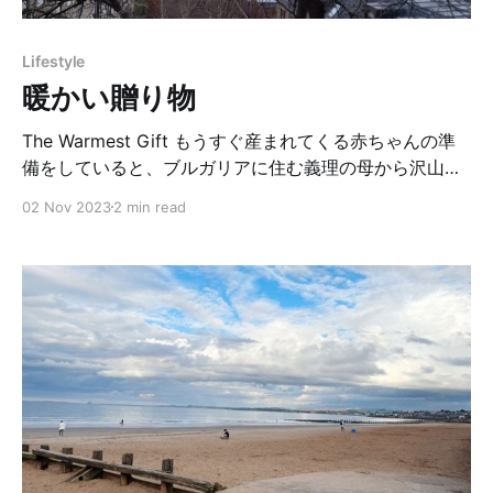
ばかりでしたが、それでも花を通じて笑顔溢れるワーク
ショップだったのが印象的です。 2024年、まだまだ不
Lifestyle
安定な世の中ですが、家の中にお花を飾る人が増えれ
暖かい贈り物
ば、世界が平和に少し近づく様な気がしました。
Flowers and The New
The Warmest Gift もうすぐ産まれてくる赤ちゃんの準
備をしていると、ブルガリアに住む義理の母から沢山の
写真が送られてきました。 「おばあちゃんの家にしまっ
02 Nov 2023
2 min read
てあった贈り物を取りに行ってきた」との事。 そこには
カラフルな毛糸で編んだベビー服がたくさん写っていま
した。 生前編み物が得意だった夫のおばあちゃんが、私
と夫の間にいつか産まれてくる赤ちゃんの為にコツコツ
と編んでいた物だそうです。 「まだこの世にいない、会
ったことのない未来の誰かのために、何かをする… おば
あちゃんはいったいどんな思いを込めて編んでくれたの
かな？」 今はブルー、ピンク、男の子、女の子と色は関
係なく着られるけど、おばあちゃんが編んでくれた洋服
は女の子用が多いみたい。おばあちゃんは知っていたの
かな？ 10月に無事に産まれた女の子。これから寒いエデ