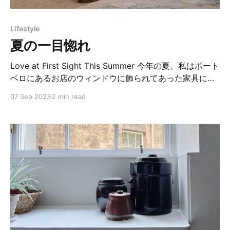
ィンバラの冬を過ごすのにちょうど良いね。おばあちゃ
んの温もりを感じる編み物は、とても暖かい贈り物。
Lifestyle
The Warmest Gift My mother-in-law in Bulgaria sent
夏の一目惚れ
me many pictures wh
Love at First Sight This Summer 今年の夏、私はポート
ベロにあるお店のウィンドウに飾られてあった家具に一
目惚れをしました。 あいにくその日お店は定休日。 家
07 Sep 2023
2 min read
に帰っても忘れられないそのチェストは、やや小さめサ
イズで、表面はクリーム色にペイントされ、暖かみがあ
りました。その上に細い筆で植物が描いてあり、なんだ
かとても品がありました。 「これをデザインした人セン
ス良いなぁ、いったいどんな人が使っていたんだろ
う？」 私が特に気に入ったのはイラストの植物が秋のモ
チーフだったこと。なぜなら私達にとって今年の秋は特
別だからです。家族が1人増えるのです。 夫に買うか迷
っている事を話すと、「そのチェストは我が家に来る運
命なんじゃない？」とのこと。「よし！」私は購入する
ことに決めました。お腹の中にいるその子の事を想いな