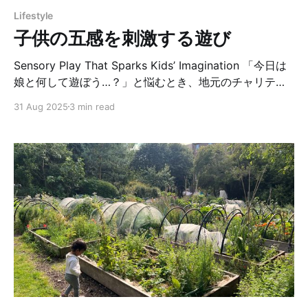
れた墓地とは違い、こちらの墓地はさまざまな形の石が
Lifestyle
自然の中に溶け込むように並んでいて、どこか静かで雰
子供の五感を刺激する遊び
囲気のある場所です。 だんだん寒くなってきたので、リ
スたちも冬に向けて食糧集めに忙しそう。でも、時々は
Sensory Play That Sparks Kids’ Imagination 「今日は
日向で
娘と何して遊ぼう…？」と悩むとき、地元のチャリティ
ーが開催してくれるセンサリープレイが頼りになりま
31 Aug 2025
3 min read
す。 メッシープレイとも呼ばれるこの遊びは、子供が口
にしても安心なお米やカラフルなスパゲッティ、小麦粉
粘土、光るボール、動物の模型、絵の具など、五感を刺
激するアイテムでいっぱい。どれを触っても、散らかし
ても怒られない。子供にとってはまるで夢のような世界
です。 もちろん家でもできますが、掃除が大変なのでこ
うした場は本当にありがたいです。準備する大人も大変
だろうなぁと思いますが、話によると「どんな素材を使
い、どんな世界を作るか」で大人の想像力も試されるそ
う。 今回の一番のお気に入りは、なんとベイクドビーン
ズでできた恐竜時代の世界。さすがイギリス！イングリ
ッシュブレックファストでお馴染みのベイクドビーンズ