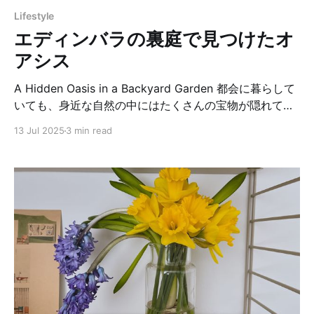
も、こんな楽しい遊び道具に変わるのかと感心しまし
Lifestyle
た。これからは食べ物を見るたびに、私の想像力も刺激
エディンバラの裏庭で見つけたオ
されそうです。 Sensory Play That Sparks Kids’ Imag
アシス
A Hidden Oasis in a Backyard Garden 都会に暮らして
いても、身近な自然の中にはたくさんの宝物が隠れてい
ます。わざわざ田舎まで出かけなくても、自然の恵みを
13 Jul 2025
3 min read
楽しめる場所があるのです。 先日、エディンバラの中心
地に住む友人宅を訪ねた際、裏庭のコミュニティガーデ
ンを見せてもらいました。 コミュニティガーデンとは、
近隣の住民が協力して花や野菜を育てたり、憩いの場を
作ったりする共用の庭のことです。アパート暮らしで個
人の庭がなくても、こうしたガーデンがあれば家庭菜園
を楽しむことができます。 イギリスの家では、一般的に
玄関の前ではなく裏庭がメインのガーデンになっていま
す。玄関から裏へと続く細長い通路を抜けると、とても
広い庭が広がっていて驚かされます。 今回見せてもらっ
たコミュニティガーデンには、個人や家族ごとに区切ら