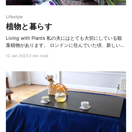
っている濃厚なバターを思い起こさせます。 火を灯すと
「ぽっ」と優しい光に辺りが包まれます。 エディンバラ
Lifestyle
の冬は長くて薄暗いのが有名ですが、2月の平均日照時
植物と暮らす
間はたったの4時間ほど。太陽の光が恋しくなる季節だ
からこそ、この暖かい光が一日の疲れを癒してくれま
Living with Plants 私の夫にはとても大切にしている観
葉植物があります。 ロンドンに住んでいた頃、新しいオ
フィスに引っ越した際に買った小さな『インドゴムノ
12 Jan 2023
3 min read
キ』です。それまではあまり植物を育てたことが無かっ
た夫はコーナーショップ (日本でいうコンビニ的な役割
のなんでも屋) のお店のいちばん奥の暗がりの場所から
その鉢を見つけてきました。「こんな暗いところにいて
も元気そうだから、大丈夫かな」と思って選んだそう。
オフィスの机の上に置かれたその小さなゴムノキは毎週
金曜日に夫からコップ1杯の水をもらって、すくすく成
長。何回か鉢の植え替えをしたり、枝の挿し木を友人に
あげたり。今でもオフィスでひっそり夫に寄り添ってい
ます。でももう卓上には収まらないので少し遠い場所か
ら。 そして私が大切にしているのは『オリヅルラン』。