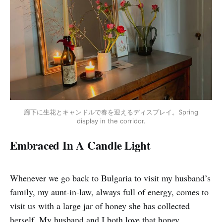
廊下に生花とキャンドルで春を迎えるディスプレイ。Spring
display in the corridor.
Embraced In A Candle Light
Whenever we go back to Bulgaria to visit my husband’s
family, my aunt-in-law, always full of energy, comes to
visit us with a large jar of honey she has collected
herself. My husband and I both love that honey.