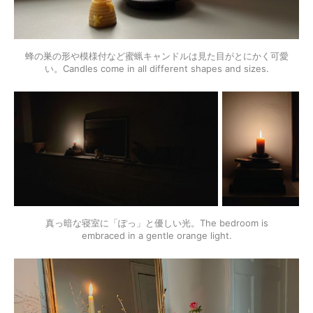
蜂の巣の形や模様付など蜜蝋キャンドルは見た目がとにかく可愛
い。Candles come in all different shapes and sizes.
真っ暗な寝室に「ぽっ」と優しい光。The bedroom is
embraced in a gentle orange light.