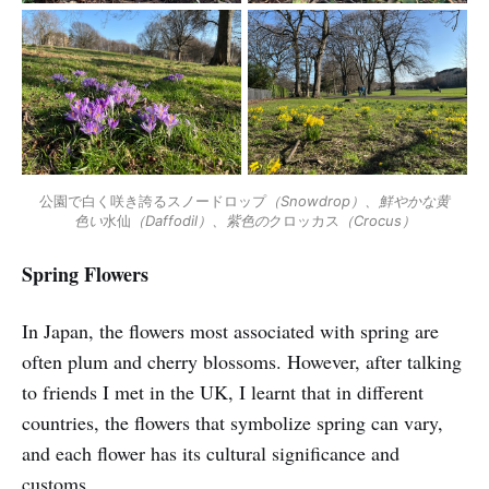
公園で白く咲き誇るスノードロップ
（Snowdrop）、鮮やかな黄
色い
水仙
（Daffodil）、紫色の
クロッカス
（Crocus）
Spring Flowers
In Japan, the flowers most associated with spring are
often plum and cherry blossoms. However, after talking
to friends I met in the UK, I learnt that in different
countries, the flowers that symbolize spring can vary,
and each flower has its cultural significance and
customs.