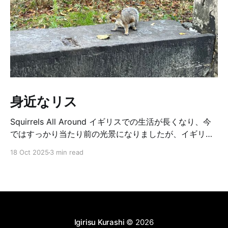
身近なリス
Squirrels All Around イギリスでの生活が長くなり、今
ではすっかり当たり前の光景になりましたが、イギリス
では本当によくリスに出会います。山や森のような大自
18 Oct 2025
3 min read
然の中ではなく、庭先や公園など、街中のあちこちに現
れるのです。 ロンドンに住んでいた頃は、街路樹に面し
た自宅のバルコニーにも、リスがせっせと登ってきてい
ました。せっかく植えた植物を掘り返されて困ることも
ありましたが、春になると植木鉢からリスが埋めて忘れ
たどんぐりの芽が出ているのを見つけて、思わずほっこ
Igirisu Kurashi
© 2026