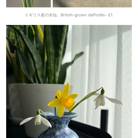
イギリス産の水仙。British-grown daffodils– £1.